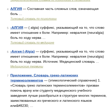
Энциклопедический словарь по психологии и педагогике
АЛГИЯ
— Составная часть сложных слов, означающая
4
боль …
Толковый словарь по психологии
-АЛГИЯ
— ( algia) суффикс, указывающий на то, что слово
5
имеет отношение к боли. Например: невралгия (neuralgia)
боль по ходу нерва …
Толковый словарь по медицине
-Алгия (-Algia)
— суффикс, указывающий на то, что слово
6
имеет отношение к боли. Например: невралгия (neuralgia)
боль по ходу нерва. Источник: Медицинский словарь …
Медицинские термины
Приложение. Словарь греко-латинских
7
терминоэлементов
— (этимологический справочник) 1.
«Словарь греко латинских терминоэлементов» призван
помочь врачу или студенту медицинского учебного
заведения лучше разобраться в структуре многих терминов,
заимствованных из греческого и латинского языков
или&#8230; …