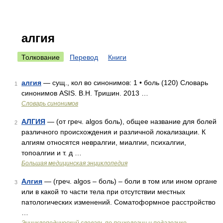
алгия
Толкование
Перевод
Книги
алгия
— сущ., кол во синонимов: 1 • боль (120) Словарь
1
синонимов ASIS. В.Н. Тришин. 2013 …
Словарь синонимов
АЛГИЯ
— (от греч. algos боль), общее название для болей
2
различного происхождения и различной локализации. К
алгиям относятся невралгии, миалгии, психалгии,
топоалгии и т. д …
Большая медицинская энциклопедия
Алгия
— (греч. algos – боль) – боли в том или ином органе
3
или в какой то части тела при отсутствии местных
патологических изменений. Соматоформное расстройство
…