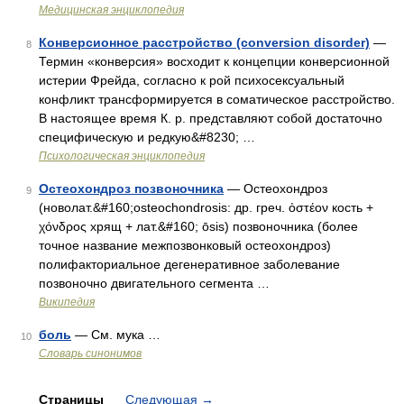
Медицинская энциклопедия
Конверсионное расстройство (conversion disorder)
—
8
Термин «конверсия» восходит к концепции конверсионной
истерии Фрейда, согласно к рой психосексуальный
конфликт трансформируется в соматическое расстройство.
В настоящее время К. р. представляют собой достаточно
специфическую и редкую&#8230; …
Психологическая энциклопедия
Остеохондроз позвоночника
— Остеохондроз
9
(новолат.&#160;osteochondrosis: др. греч. ὀστέον кость +
χόνδρος хрящ + лат.&#160; ōsis) позвоночника (более
точное название межпозвонковый остеохондроз)
полифакториальное дегенеративное заболевание
позвоночно двигательного сегмента …
Википедия
боль
— См. мука …
10
Словарь синонимов
Страницы
Следующая
→